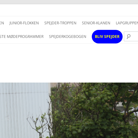
Hop
til
EN
JUNIOR-FLOKKEN
SPEJDER-TROPPEN
SENIOR-KLANEN
LAPGRUPPE
indhold
STE MØDEPROGRAMMER
SPEJDERKOGEBOGEN
BLIV SPEJDER