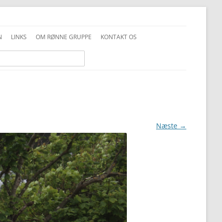
N
LINKS
OM RØNNE GRUPPE
KONTAKT OS
INFO GENERELT
DDS VEDTÆGTER
INFO FAMILIESPEJD
PRIVATLIVSPOLITIK
INFO JUNIOR-SPEJDER
ALKOHOLPOLITIK
INFO TROPPEN
FOTOS OG COPYRIGHT
Næste →
UNIFORMSVEJLEDNING