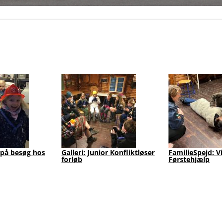
-
Fastelavn +5km
Laptur Klippest
ngsomt
Ekkodalen