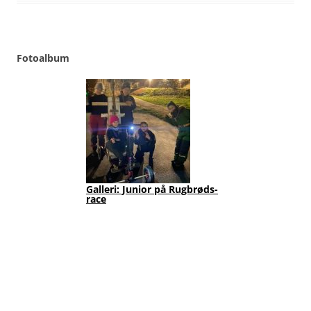
Fotoalbum
Galleri: Junior på Rugbrøds-
Jun
race
202