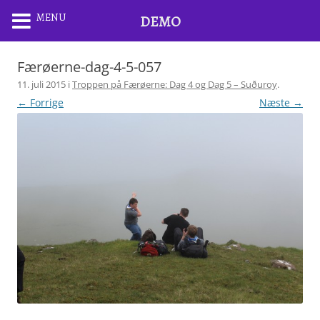
MENU
DEMO
Færøerne-dag-4-5-057
11. juli 2015
i
Troppen på Færøerne: Dag 4 og Dag 5 – Suðuroy
.
← Forrige
Næste →