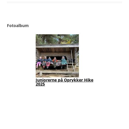
Fotoalbum
Juniorerne på Oprykker Hike
Jun
2025
Fot