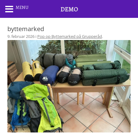
MENU
DEMO
byttemarked
9. februar 2026
i
Pop op Byttemarked på Grupperåd
.