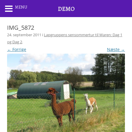
MENU
DEMO
IMG_5872
24. september 2011
i
Lapgruppens sensommertur til Waren: Dag 1
og Dag 2
.
← Forrige
Næste →