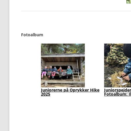
Fotoalbum
Juniorerne på Oprykker Hike
Juniorspejdernes
Ju
2025
Fotoalbum: Ilddåbslejr 2025
Fo