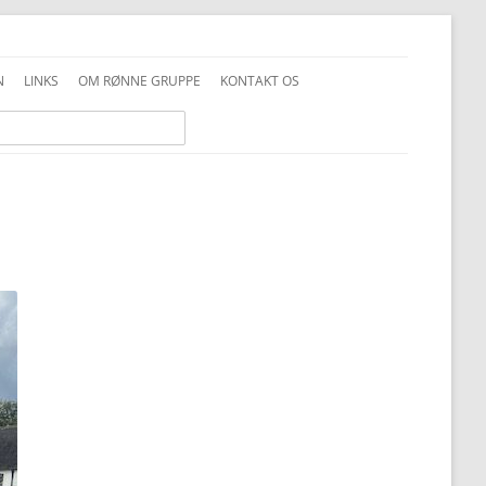
N
LINKS
OM RØNNE GRUPPE
KONTAKT OS
INFO GENERELT
DDS VEDTÆGTER
INFO FAMILIESPEJD
PRIVATLIVSPOLITIK
INFO JUNIOR-SPEJDER
ALKOHOLPOLITIK
INFO TROPPEN
FOTOS OG COPYRIGHT
UNIFORMSVEJLEDNING