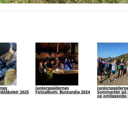
niorspejdernes
Juniorspejdernes
Galler
toalbum: Burgundia 2024
Sommerlejr på Bornholm -
April
og omliggende Øer 2024