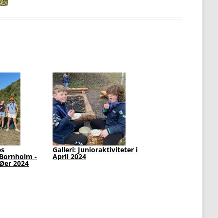
i: Junioraktiviteter i
Galleri: Junior-Spejderne
 2024
træder op