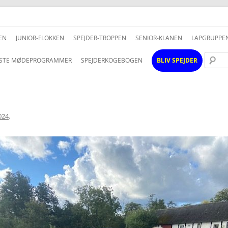
Hop
til
EN
JUNIOR-FLOKKEN
SPEJDER-TROPPEN
SENIOR-KLANEN
LAPGRUPPE
indhold
STE MØDEPROGRAMMER
SPEJDERKOGEBOGEN
BLIV SPEJDER
024
.