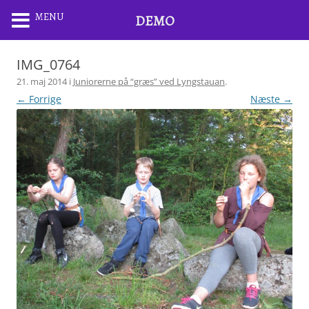
MENU
DEMO
IMG_0764
21. maj 2014
i
Juniorerne på “græs” ved Lyngstauan
.
← Forrige
Næste →