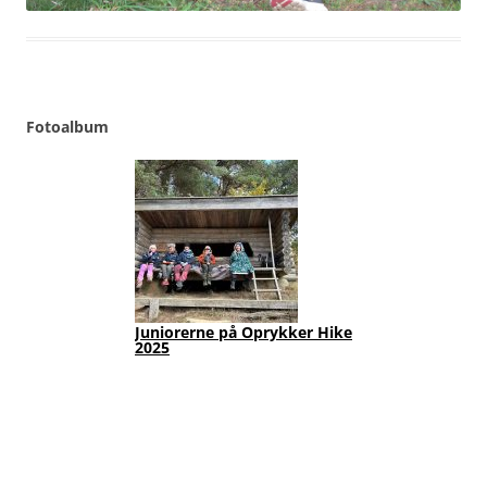
Fotoalbum
Juniorerne på Oprykker Hike
Jun
2025
Fot