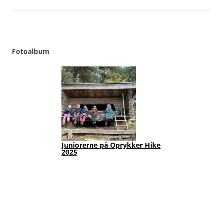
Fotoalbum
Juniorerne på Oprykker Hike
Jun
2025
Fot