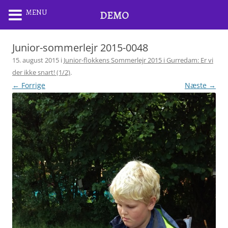
MENU
DEMO
Junior-sommerlejr 2015-0048
15. august 2015
i
Junior-flokkens Sommerlejr 2015 i Gurredam: Er vi
der ikke snart! (1/2)
.
← Forrige
Næste →