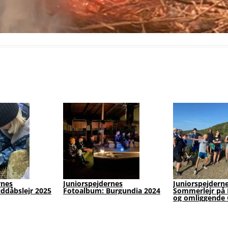
 -
Galleri: Juniorerne Tilbereder
FamilieSpejd går 5 km
og Smager på Årstidens
Påsketur
Grønt