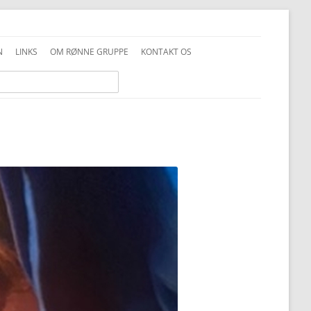
N
LINKS
OM RØNNE GRUPPE
KONTAKT OS
INFO GENERELT
DDS VEDTÆGTER
INFO FAMILIESPEJD
PRIVATLIVSPOLITIK
INFO JUNIOR-SPEJDER
ALKOHOLPOLITIK
INFO TROPPEN
FOTOS OG COPYRIGHT
UNIFORMSVEJLEDNING