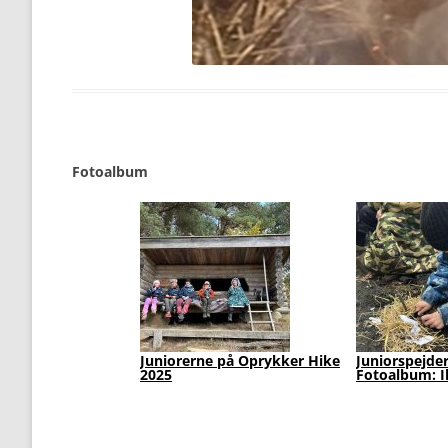
Fotoalbum
Familiedag med
Galleri: Nord-Syd-Øst-Vest
FamilieSpejd
Juniorflokken læser Kort
bedst