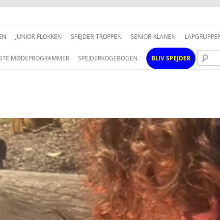
Hop
til
EN
JUNIOR-FLOKKEN
SPEJDER-TROPPEN
SENIOR-KLANEN
LAPGRUPPE
indhold
STE MØDEPROGRAMMER
SPEJDERKOGEBOGEN
BLIV SPEJDER