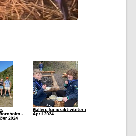
Fra Klanens Foto-album
Lapgruppen vandrer -
2023
Almindingsløbet i langsomt
tempo 26-03-23