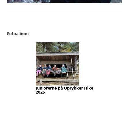
Fotoalbum
Juniorerne på Oprykker Hike
Jun
2025
Fot