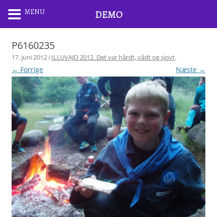
MENU
DEMO
P6160235
17. juni 2012
i
ILLUVAJO 2012. Det var hårdt, vådt og sjovt
.
← Forrige
Næste →