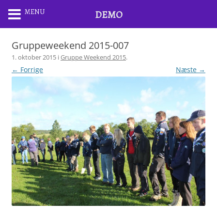
MENU
DEMO
Gruppeweekend 2015-007
1. oktober 2015
i
Gruppe Weekend 2015
.
← Forrige
Næste →