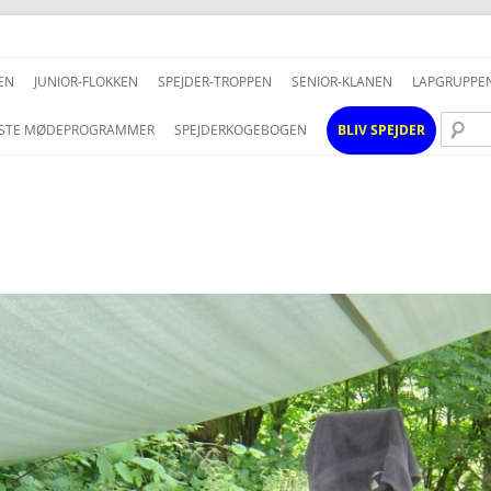
Hop
til
EN
JUNIOR-FLOKKEN
SPEJDER-TROPPEN
SENIOR-KLANEN
LAPGRUPPE
indhold
STE MØDEPROGRAMMER
SPEJDERKOGEBOGEN
BLIV SPEJDER