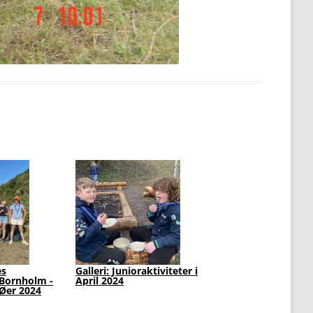
-
Galleri: Juniorerne Tilbereder
FamilieSpejd går 5 km
og Smager på Årstidens
Påsketur
Grønt