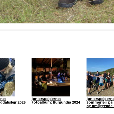
Familiedag med
Galleri: Nord-Syd-Øst-Vest 
FamilieSpejd
Juniorflokken læser Kort
bedst