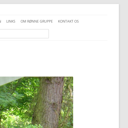
N
LINKS
OM RØNNE GRUPPE
KONTAKT OS
INFO GENERELT
DDS VEDTÆGTER
INFO FAMILIESPEJD
PRIVATLIVSPOLITIK
INFO JUNIOR-SPEJDER
ALKOHOLPOLITIK
INFO TROPPEN
FOTOS OG COPYRIGHT
UNIFORMSVEJLEDNING