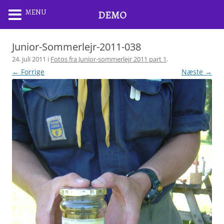
MENU
DEMO
Junior-Sommerlejr-2011-038
24. juli 2011
i
Fotos fra Junior-sommerlejr 2011 part 1
.
← Forrige
Næste →