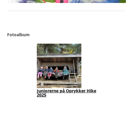
Fotoalbum
Juniorerne på Oprykker Hike
Jun
2025
Fot