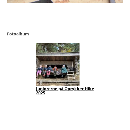
Fotoalbum
Juniorerne på Oprykker Hike
Jun
2025
Fot