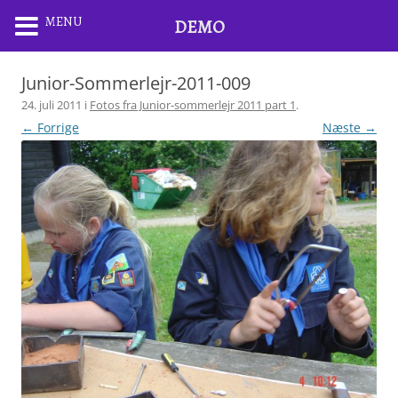
MENU
DEMO
Junior-Sommerlejr-2011-009
24. juli 2011
i
Fotos fra Junior-sommerlejr 2011 part 1
.
← Forrige
Næste →