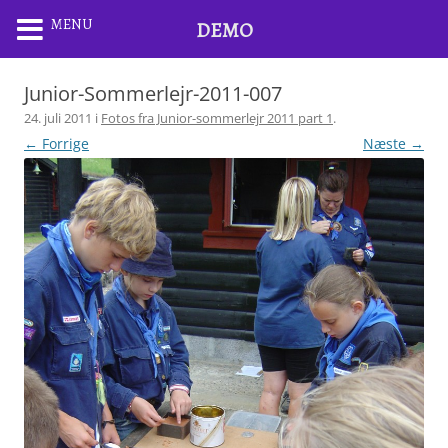
MENU
DEMO
Junior-Sommerlejr-2011-007
24. juli 2011
i
Fotos fra Junior-sommerlejr 2011 part 1
.
← Forrige
Næste →