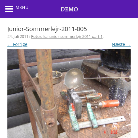
MENU
DEMO
Junior-Sommerlejr-2011-005
24. juli 2011
i
Fotos fra Junior-sommerlejr 2011 part 1
.
← Forrige
Næste →