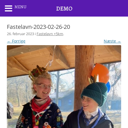
MENU
DEMO
Fastelavn-2023-02-26-20
26. februar 2023
i
Fastelavn +5km
.
← Forrige
Næste →