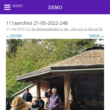
MENU
DEMO
111aarsfest 21-05-2022-248
21. maj 2022
i
111 års fødselsdagsfest 2. del – Det som er delt på FB
.
← Forrige
Næste →