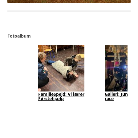
Fotoalbum
FamilieSpejd: Vi lærer
Galleri: Junior
Førstehjælp
race