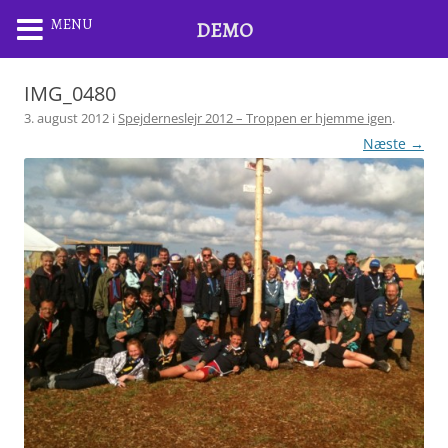
MENU
DEMO
IMG_0480
3. august 2012
i
Spejderneslejr 2012 – Troppen er hjemme igen
.
Næste →